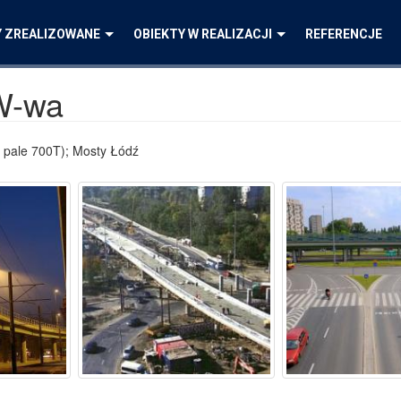
Y ZREALIZOWANE
OBIEKTY W REALIZACJI
REFERENCJE
W-wa
 pale 700T); Mosty Łódź