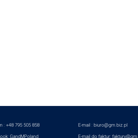
n : +48 795 505 858
E-mail :
biuro@gm.biz.pl
ook:
GandMPoland
E-mail do faktur: faktury@gm.