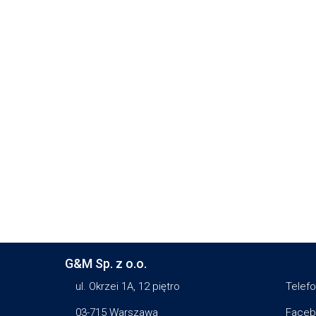
G&M Sp. z o.o.
ul. Okrzei 1A, 12 piętro
Telefo
03-715 Warszawa
Faceb