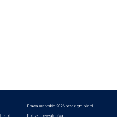
Prawa autorskie 2026 przez gm.biz.pl
biz.pl
Polityka prywatności