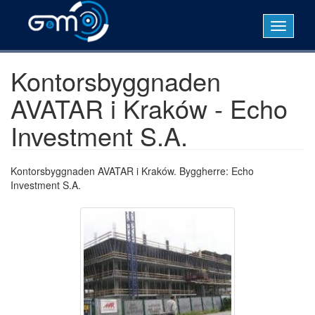
Hoppa
till
Toggle
huvudinnehåll
navigati
Kontorsbyggnaden
AVATAR i Kraków - Echo
Investment S.A.
Kontorsbyggnaden AVATAR i Kraków. Byggherre: Echo
Investment S.A.